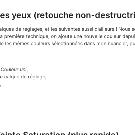
des yeux (retouche non-destructr
ques de réglages, et les suivantes aussi d’ailleurs ! Nou
première technique, on ajoute une nouvelle couleur depuis u
rde les mêmes couleurs sélectionnées dans mon nuancier, pu
s
Couleur uni
,
le calque de réglage,
,
einte Saturation (plus rapide)