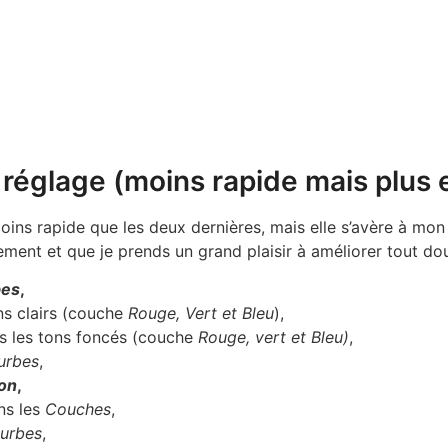
e réglage (moins rapide mais plus 
ns rapide que les deux dernières, mais elle s’avère à mon
ellement et que je prends un grand plaisir à améliorer tout 
bes
,
ns clairs (couche
Rouge, Vert et Bleu
),
ns les tons foncés (couche
Rouge, vert et Bleu)
,
urbes
,
ion
,
ans les
Couches
,
urbes
,