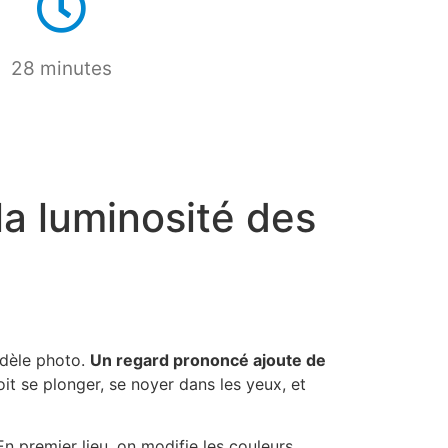
28 minutes
la luminosité des
odèle photo.
Un regard prononcé ajoute de
oit se plonger, se noyer dans les yeux, et
 En premier lieu, on modifie les couleurs